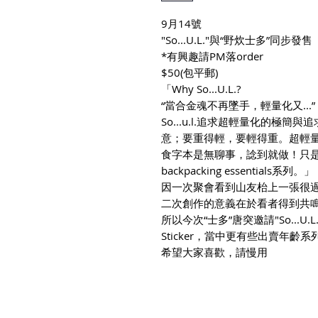
9月14號
"So...U.L."與“野炊士多”同步發售
*有興趣請PM落order
$50(包平郵)
「Why So...U.L.?
“當合金魂不再墜手，輕量化又...”
So...u.l.追求超輕量化的極
意；要重得輕，要輕得重。超輕
食字本是無聊事，諗到就做！只
backpacking essentials系列。」
因一次聚會看到山友枱上一張很過癮的
二次創作的意義在於看者得到共
所以今次“士多”唐突邀請"So...
Sticker，當中更有些出賣年齡系列
希望大家喜歡，請慢用