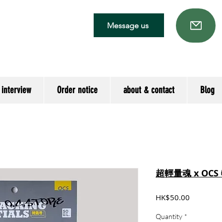
Message us
 interview
Order notice
about & contact
Blog
超輕量魂 x OCS 
Price
HK$50.00
Quantity
*