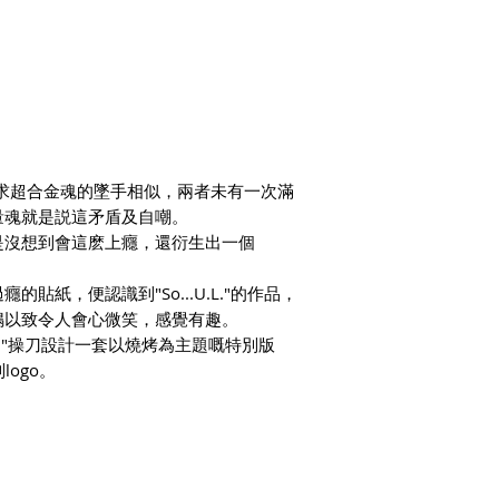
簡與追求超合金魂的墜手相似，兩者未有一次滿
量魂就是説這矛盾及自嘲。
是沒想到會這麽上癮，還衍生出一個
貼紙，便認識到"So...U.L."的作品，
鳴以致令人會心微笑，感覺有趣。
U.L."操刀設計一套以燒烤為主題嘅特別版
logo。