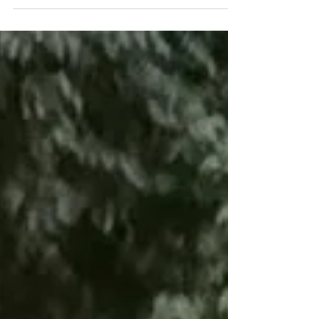
及按皮時乾身 4. 燒時唔好太近炭及不時轉下至燒顏
色勻巡