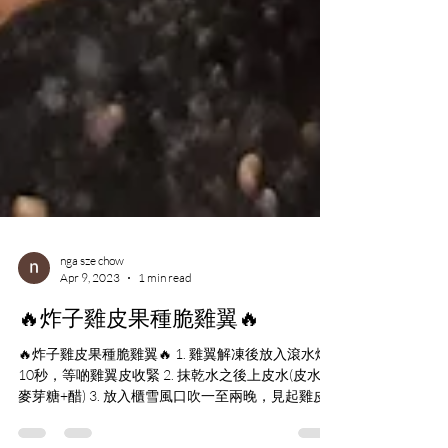
nga sze chow
Apr 9, 2023
1 min read
🔥炸子雞皮果種脆雞翼🔥
🔥炸子雞皮果種脆雞翼🔥 1. 雞翼解凍後放入滾水烚
10秒，等啲雞翼皮收緊 2. 抹乾水之後上皮水(皮水：
麥芽糖+醋) 3. 放入櫃雪風口吹一至兩晚，見起雞皮